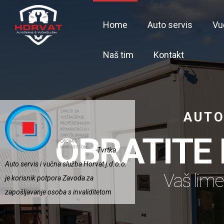
Home
Auto servis
Vu
Naš tim
Kontakt
AUTO
OBRATITE
Tvrtka
Auto servis i vučna služba Horvat j.d.o.o.
Vaš lime
je korisnik potpora Zavoda za
zapošljavanje osoba s invaliditetom