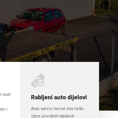
m nudi
Rabljeni auto dijelovi
Auto servis Horvat ima veliki
im i
izbor povoljnih rabljenih