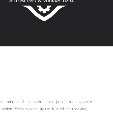
e odrađujem u Auto servisu Horvat i jako sam zadovoljan s
oslom. Sviđa mi se i to što uvijek, za vrijeme redovitog