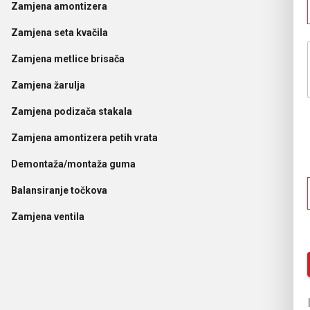
Zamjena amontizera
Zamjena seta kvačila
Zamjena metlice brisača
Zamjena žarulja
Zamjena podizača stakala
Zamjena amontizera petih vrata
Demontaža/montaža guma
Balansiranje točkova
Zamjena ventila
25