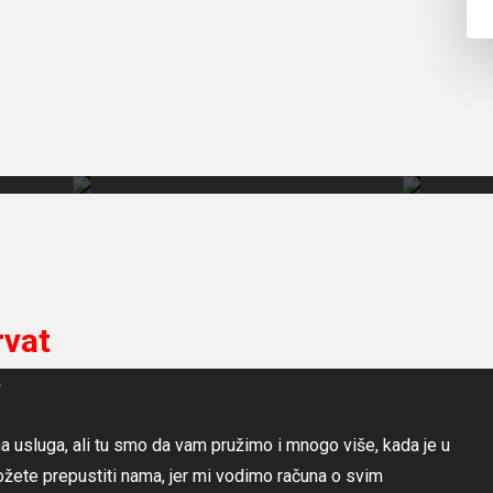
%
Besp
popusta
zamj
dobivate
seta
na
gum
prijevoz
na
do
felg
našeg
Vulkaniz
servisa
rvat
Vučna
e
služba
na usluga, ali tu smo da vam pružimo i mnogo više, kada je u
ožete prepustiti nama, jer mi vodimo računa o svim