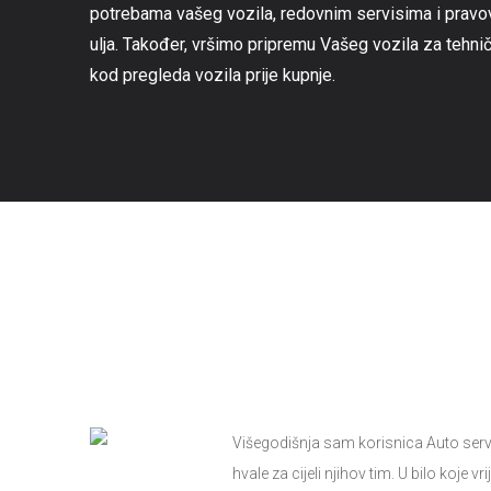
potrebama vašeg vozila, redovnim servisima i pravovr
ulja. Također, vršimo pripremu Vašeg vozila za tehni
kod pregleda vozila prije kupnje.
Višegodišnja sam korisnica Auto serv
hvale za cijeli njihov tim. U bilo koje