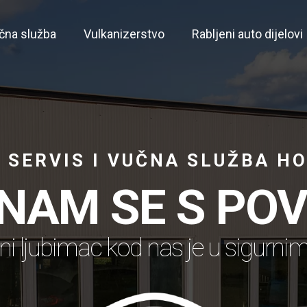
čna služba
Vulkanizerstvo
Rabljeni auto dijelovi
 SERVIS I VUČNA SLUŽBA H
 NAM SE S PO
ni ljubimac kod nas je u sigurn