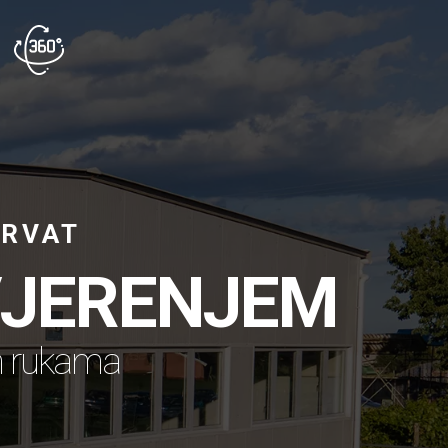
ORVAT
VJERENJEM
im rukama