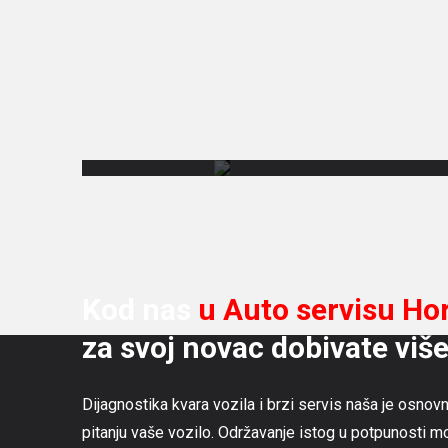
Besplatno
poništenje
grešaka
s
dijagnostikom
Auto
servis
Kod nas
u Auto servisu Ho
za svoj novac dobivate viš
Dijagnostika kvara vozila i brzi servis naša je osnov
pitanju vaše vozilo. Održavanje istog u potpunosti m