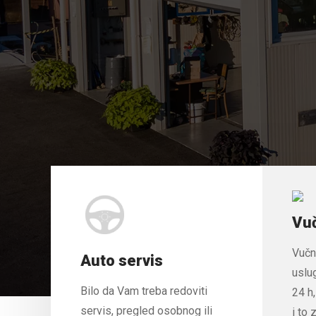
Vuč
Vučn
Auto servis
uslu
Bilo da Vam treba redoviti
24 h
servis, pregled osobnog ili
i to 