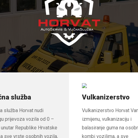
na služba
Vulkanizerstvo
a služba Horvat nudi
Vulkanizerstvo Horvat Va
gu prijevoza vozila od 0 –
izmijenu, vulkanizaciju i
, unutar Republike Hrvatske
balasiranje guma na osobn
za sve vrste osobnih vozila,
kombi vozilima, a sve